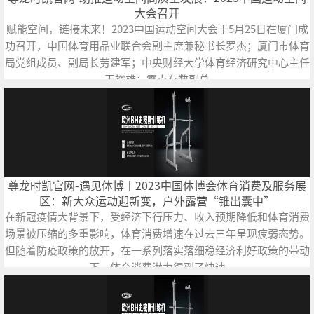
大会召开
赋能空间，链接未来！2023中国运动空间大会于5月25日在厦门成
功召开，中国体育用品业联合会副主席兼秘书长罗杰；厦门市体育
局党组成员、副局长劳建军；中央财经大学体育经济研究中心主任
王裕雄；零点有数副总
视频
2025-12-23
4037
尊龙时凯官网-遇见体博丨2023中国体博会体育消费及服务展
区：新大众运动迎新变，户外露营“锥出囊中”
在新冠疫情大背景下，受经济下行压力、收入预期降低和体育消费
场景被压缩的多重影响，体育消费增速在过去三年呈现疲弱态势。
但随着防疫政策的放开，在一系列落实落细稳经济利好政策的带动
下，体育消费潜力得到了快速
2025-12-23
4037