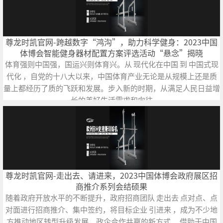
新闻资讯
尊龙时凯官网-跨越数字“鸿沟”，助力科学健身：2023中国
体博会智能健身器材配置方案评选活动“悬念”揭晓
体育强则中国强，国运兴则体育兴。从 现代化在中国 到 中国式现
代化 ，自党的十八大以来，中国体育产业无论是从规模上还是质
量上都经历了质的飞跃和发展。步入新的时期，从满足人民日益增
长的美好生活需求和向往
2025-12-23
4037
联系我们
尊龙时凯官网-走出去、请进来，2023中国体博会政府展区招
商推介系列会结硕果
随着政府开放水平的不断提升，政府招商团队 走出去 点对点、点
对面进行招商推介、集中签约，将目标企业 引进来 ，成为不少地
方推动地区转型升级发展、政企合作共赢的新方式。 借助于中国